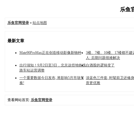
乐鱼官
乐鱼官网登录
»
站点地图
最新文章
Mate90ProMax正在创造移动影像新物种
3楼、7楼、10楼、17楼都不建
人: 后期问题很难解决
出行须知！9月2日至3日，北京这些地铁线
白酒股的逻辑变了
路车站运营调整
一个重要数据今日发布, 将影响5月市场节
淡蓝色三件套, 时髦前卫还修身
奏!
质更优雅
查看网站首页:
乐鱼官网登录